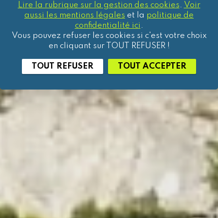
massif de la Chartreuse.
Lire la rubrique sur la gestion des cookies
.
Voir
aussi les mentions légales
et la
politique de
confidentialité ici
.
Vous pouvez refuser les cookies si c'est votre choix
en cliquant sur TOUT REFUSER !
TOUT REFUSER
TOUT ACCEPTER