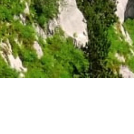
amas du
euse